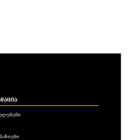
ᲛᲐᲪᲘᲐ
ულებები
პანიები