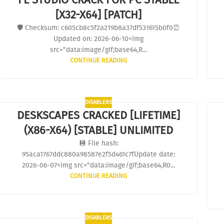
[X32-X64] [PATCH]
🛡️ Checksum: c605cb8c5f2a219b8a37df531615b0f0⏰
Updated on: 2026-06-10<img
src="data:image/gif;base64,R...
CONTINUE READING
DISABLERS
DESKSCAPES CRACKED [LIFETIME]
(X86-X64) [STABLE] UNLIMITED
💾 File hash:
95aca1767ddc880a98587e2f5d461c7fUpdate date:
2026-06-07<img src="data:image/gif;base64,R0...
CONTINUE READING
DISABLERS