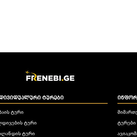
ᲓᲘᲕᲘᲓᲣᲐᲚᲣᲠᲘ ᲢᲣᲠᲔᲑᲘ
ᲘᲜᲤᲝᲠ
ბაის ტური
მიმართ
ლდივების ტური
ტურები
ილანდის ტური
ავიაკომ