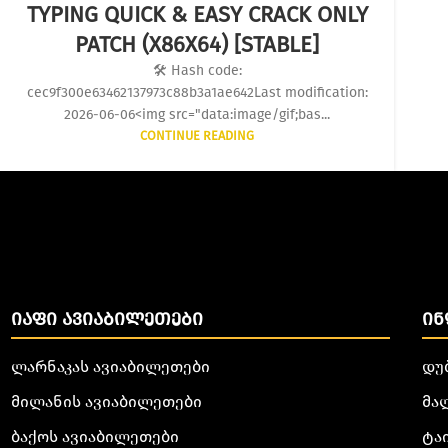
TYPING QUICK & EASY CRACK ONLY
PATCH (X86X64) [STABLE]
🛠 Hash code:
cec9f300e63462137973c88b3a1ae642Last modification:
2026-06-06<img src="data:image/gif;bas...
CONTINUE READING
ᲘᲐᲤᲘ ᲐᲕᲘᲐᲑᲘᲚᲔᲗᲔᲑᲘ
ᲘᲜ
ლარნაკას ავიაბილეთები
დუ
მილანის ავიაბილეთები
მა
ბაქოს ავიაბილეთები
ტა