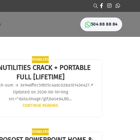
504 88 88 84
Ი
DISABLERS
NUTILITIES CRACK + PORTABLE
FULL [LIFETIME]
sh-sum → 3e946ffec59b15c4a6c028a10143e427📌
Updated on 2026-06-10<img
src="data:image/gif;base64,R0...
CONTINUE READING
DISABLERS
ROSOFT POWERPOINT HOME &