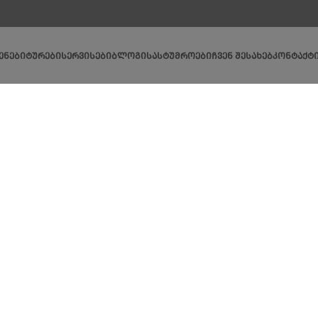
ᲔᲜᲔᲑᲘ
ᲢᲣᲠᲔᲑᲘ
ᲡᲔᲠᲕᲘᲡᲔᲑᲘ
ᲑᲚᲝᲒᲘ
ᲡᲐᲡᲢᲣᲛᲠᲝᲔᲑᲘ
ᲩᲕᲔᲜ ᲨᲔᲡᲐᲮᲔᲑ
ᲙᲝᲜᲢᲐᲥᲢ