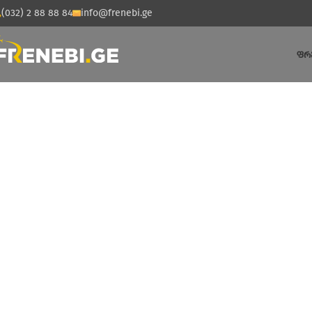
(032) 2 88 88 84
info@frenebi.ge
ᲤᲠ