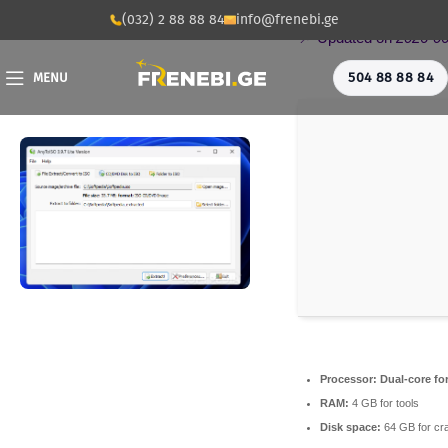
📦 Hash-sum →
101f
(032) 2 88 88 84
info@frenebi.ge
📌 Updated on
2026-06
504 88 88 84
MENU
Processor:
Dual-core fo
RAM:
4 GB for tools
Disk space:
64 GB for cr