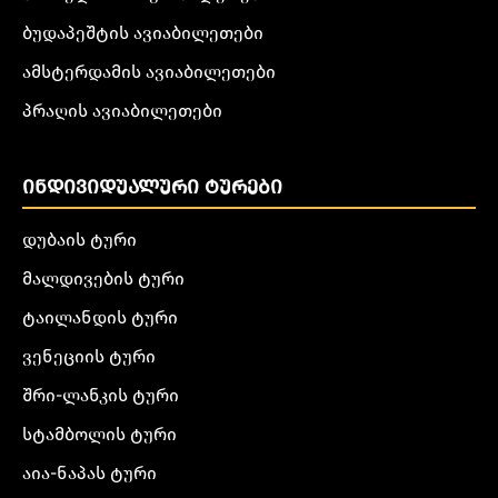
ბუდაპეშტის ავიაბილეთები
ამსტერდამის ავიაბილეთები
პრაღის ავიაბილეთები
ᲘᲜᲓᲘᲕᲘᲓᲣᲐᲚᲣᲠᲘ ᲢᲣᲠᲔᲑᲘ
დუბაის ტური
მალდივების ტური
ტაილანდის ტური
ვენეციის ტური
შრი-ლანკის ტური
სტამბოლის ტური
აია-ნაპას ტური