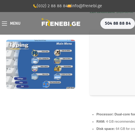
🛠 Hash code: cec9f3
(032) 2 88 88 84
info@frenebi.ge
Last modification: 2026-06-06
504 88 88 84
MENU
Processor:
Dual-core fo
RAM:
4 GB recommende
Disk space:
64 GB for cr