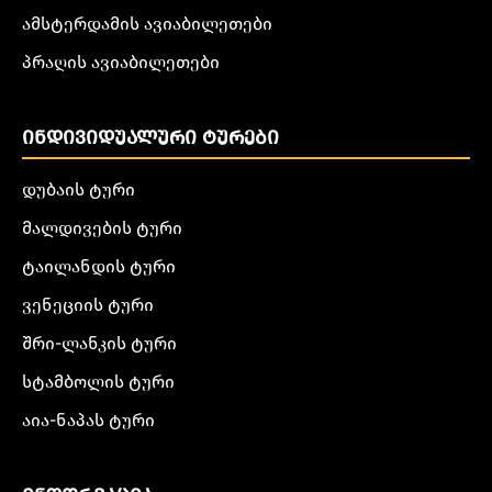
ამსტერდამის ავიაბილეთები
პრაღის ავიაბილეთები
ᲘᲜᲓᲘᲕᲘᲓᲣᲐᲚᲣᲠᲘ ᲢᲣᲠᲔᲑᲘ
დუბაის ტური
მალდივების ტური
ტაილანდის ტური
ვენეციის ტური
შრი-ლანკის ტური
სტამბოლის ტური
აია-ნაპას ტური