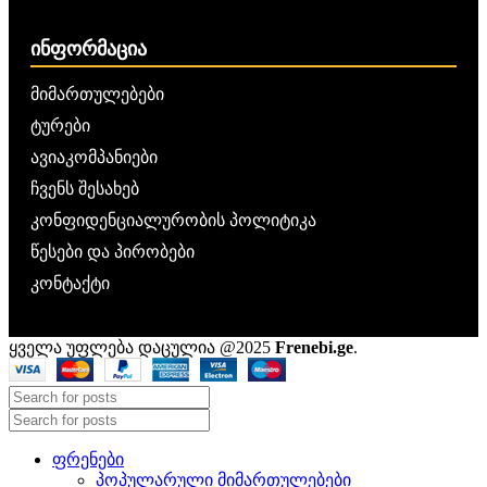
ᲘᲜᲤᲝᲠᲛᲐᲪᲘᲐ
მიმართულებები
ტურები
ავიაკომპანიები
ჩვენს შესახებ
კონფიდენციალურობის პოლიტიკა
წესები და პირობები
კონტაქტი
ყველა უფლება დაცულია @2025
Frenebi.ge
.
ᲤᲠᲔᲜᲔᲑᲘ
ᲞᲝᲞᲣᲚᲐᲠᲣᲚᲘ ᲛᲘᲛᲐᲠᲗᲣᲚᲔᲑᲔᲑᲘ