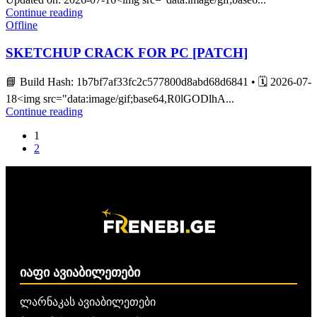
Continue reading
Offline
SKETCHUP CRACK FOR PC [PATCH]
📘 Build Hash: 1b7bf7af33fc2c577800d8abd68d6841 • 🗓 2026-07-
18<img src="data:image/gif;base64,R0lGODlhA...
Continue reading
1
2
ᲘᲐᲤᲘ ᲐᲕᲘᲐᲑᲘᲚᲔᲗᲔᲑᲘ
ლარნაკას ავიაბილეთები