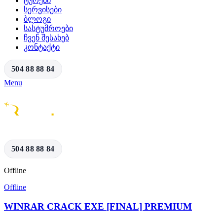
ᲢᲣᲠᲔᲑᲘ
ᲡᲔᲠᲕᲘᲡᲔᲑᲘ
ᲑᲚᲝᲒᲘ
ᲡᲐᲡᲢᲣᲛᲠᲝᲔᲑᲘ
ᲩᲕᲔᲜ ᲨᲔᲡᲐᲮᲔᲑ
ᲙᲝᲜᲢᲐᲥᲢᲘ
504 88 88 84
Menu
504 88 88 84
Offline
Offline
WINRAR CRACK EXE [FINAL] PREMIUM