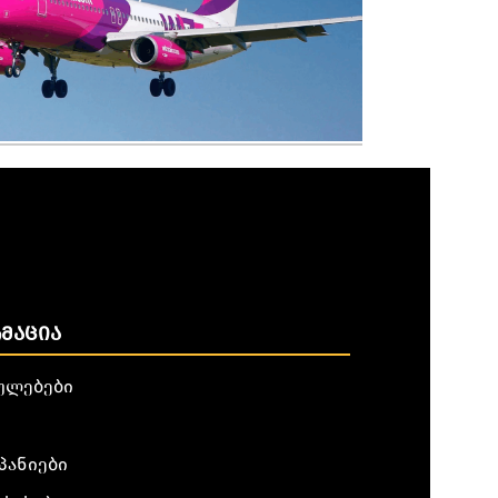
ᲛᲐᲪᲘᲐ
ულებები
პანიები