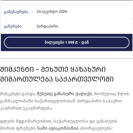
24 აგვისტო 2026
პირდაპირი
ᲑᲘᲚᲔᲗᲔᲑᲘ 1 098
- ᲓᲐᲜ
ᲨᲘᲛᲙᲔᲜᲢᲘ – ᲛᲔᲮᲣᲗᲔ ᲧᲐᲖᲐᲮᲣᲠᲘ
ᲛᲘᲛᲐᲠᲗᲣᲚᲔᲑᲐ ᲡᲐᲥᲐᲠᲗᲕᲔᲚᲝᲨᲘ
შიმკენტი გახდა
მეხუთე ყაზახური ქალაქი
, რომელიც წლის
განმავლობაში საქართველოსთან პირდაპირი საჰაერო
კავშირით უკავშირდება.
დღეის მდგომარეობით, საქართველოსა და ყაზახეთს
შორის ფრენებს
სამი ავიაკომპანია
ახორციელებს: