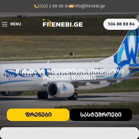
(032) 2 88 88 84
info@frenebi.ge
504 88 88 84
MENU
ᲨᲘᲛᲙᲔᲜᲢᲘ – ᲗᲑᲘᲚᲘᲡᲘᲡ ᲞᲘᲠᲓᲐᲞᲘᲠᲘ
ᲠᲔᲘᲡᲔᲑᲘ ᲓᲐᲘᲬᲧᲝ
ᲤᲠᲔᲜᲔᲑᲘ
ᲡᲐᲡᲢᲣᲛᲠᲝᲔᲑᲘ