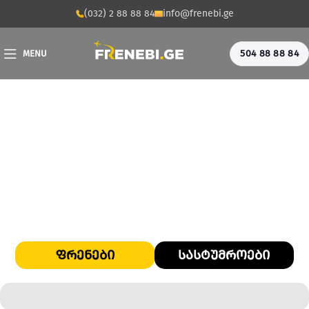
(032) 2 88 88 84
info@frenebi.ge
504 88 88 84
MENU
ᲡᲐᲥᲐᲠᲗᲕᲔᲚᲝᲡ ᲡᲐᲐᲕᲘᲐᲪᲘᲝ ᲑᲐᲖᲐᲠᲖᲔ
NORWEGIAN AIR SWEDEN ᲨᲔᲛᲝᲓᲘᲡ
ᲤᲠᲔᲜᲔᲑᲘ
ᲡᲐᲡᲢᲣᲛᲠᲝᲔᲑᲘ