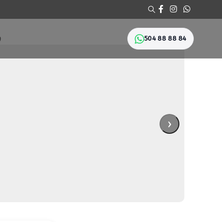
504 88 88 84
Ი
›