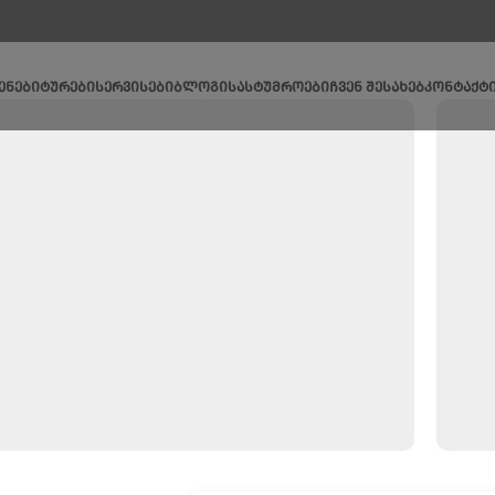
ᲔᲜᲔᲑᲘ
ᲢᲣᲠᲔᲑᲘ
ᲡᲔᲠᲕᲘᲡᲔᲑᲘ
ᲑᲚᲝᲒᲘ
ᲡᲐᲡᲢᲣᲛᲠᲝᲔᲑᲘ
ᲩᲕᲔᲜ ᲨᲔᲡᲐᲮᲔᲑ
ᲙᲝᲜᲢᲐᲥᲢ