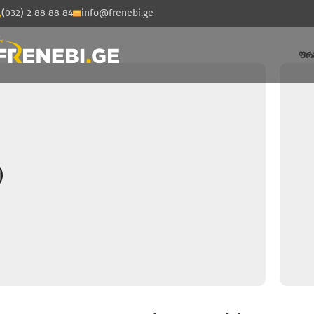
(032) 2 88 88 84
info@frenebi.ge
ᲤᲠ