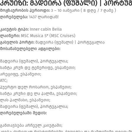
ᲙᲠᲣᲘᲖᲘ: ᲛᲐᲓᲔᲘᲠᲐ (ᲤᲣᲨᲐᲚᲘ) | ᲞᲝᲠᲢᲣ
მოგზაურობის პერიოდი:
3 – 10 იანვარი ( 8 დღე / 7 ღამე )
ღირებულება:
1437 ლარიდან!
კაიუტის ტიპი:
Inner cabin Bella
ლაინერი:
MSC Musica 5* (MSC Cruises)
გასვლის პორტი:
მადეირა (ფუშალი) | პორტუგალია
მოსანახულებელი ადგილები:
მადეირა (ფუშალი), პორტუგალია;
სანტა კრუზ დე ტენერიფე, ესპანეთი;
არეციფე, ესპანეთი;
ATC;
პუერტო დელ როსარიო, ესპანეთი;
სანტა კრუზი დე ლა პალმა, ესპანეთი;
ლას პალმასი, ესპანეთი;
მადეირა (ფუშალი), პორტუგალია;
ღირებულებაში შედის:
განთავსება არჩეულ კაიუტაში;
კვება: ძირითად რესტორნებში, ბუფეტსა და რამდენიმე თვით-მ