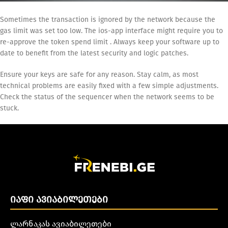
Sometimes the transaction is ignored by the network because the
gas limit was set too low. The ios-app interface might require you to
re-approve the token spend limit . Always keep your software up to
date to benefit from the latest security and logic patches.
Ensure your keys are safe for any reason. Stay calm, as most
technical problems are easily fixed with a few simple adjustments.
Check the status of the sequencer when the network seems to be
stuck.
ᲘᲐᲤᲘ ᲐᲕᲘᲐᲑᲘᲚᲔᲗᲔᲑᲘ
ლარნაკას ავიაბილეთები