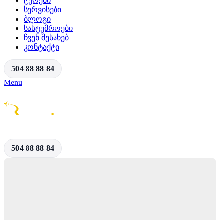
ᲢᲣᲠᲔᲑᲘ
ᲡᲔᲠᲕᲘᲡᲔᲑᲘ
ᲑᲚᲝᲒᲘ
ᲡᲐᲡᲢᲣᲛᲠᲝᲔᲑᲘ
ᲩᲕᲔᲜ ᲨᲔᲡᲐᲮᲔᲑ
ᲙᲝᲜᲢᲐᲥᲢᲘ
504 88 88 84
Menu
504 88 88 84