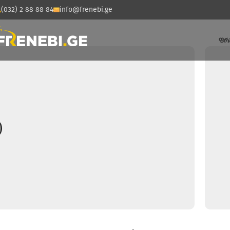
(032) 2 88 88 84
info@frenebi.ge
ᲤᲠ