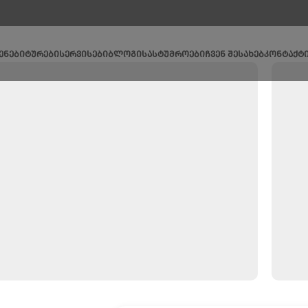
ᲔᲜᲔᲑᲘ
ᲢᲣᲠᲔᲑᲘ
ᲡᲔᲠᲕᲘᲡᲔᲑᲘ
ᲑᲚᲝᲒᲘ
ᲡᲐᲡᲢᲣᲛᲠᲝᲔᲑᲘ
ᲩᲕᲔᲜ ᲨᲔᲡᲐᲮᲔᲑ
ᲙᲝᲜᲢᲐᲥᲢ