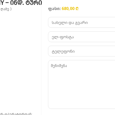
Y – ᲘᲜᲓ. ᲢᲣᲠᲘ
ფასი:
680,00
₾
 ღამე )
ტურ-ოპერატორთან;