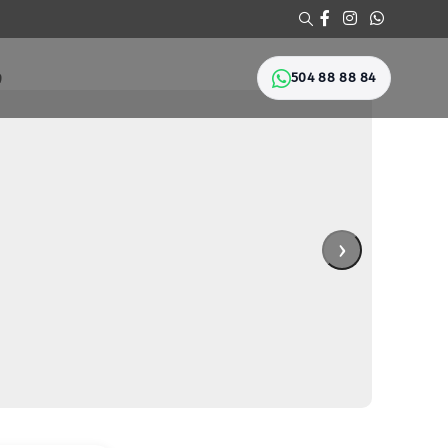
504 88 88 84
Ი
›