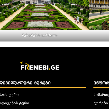
მუზეუმების კვარტალი
ᲓᲘᲕᲘᲓᲣᲐᲚᲣᲠᲘ ᲢᲣᲠᲔᲑᲘ
ᲘᲜᲤᲝᲠ
ბაის ტური
მიმართ
ლდივების ტური
ტურები