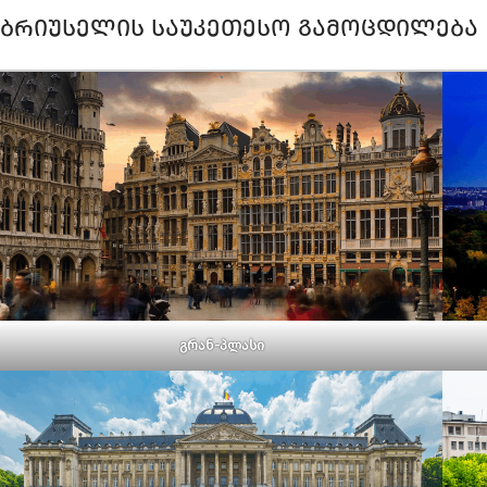
ᲑᲠᲘᲣᲡᲔᲚᲘᲡ ᲡᲐᲣᲙᲔᲗᲔᲡᲝ ᲒᲐᲛᲝᲪᲓᲘᲚᲔᲑᲐ
გრან-პლასი