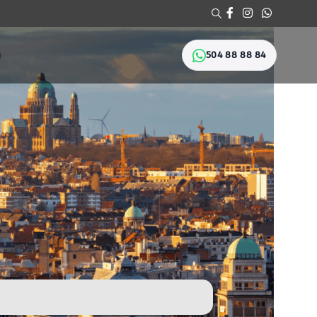
504 88 88 84
Ი