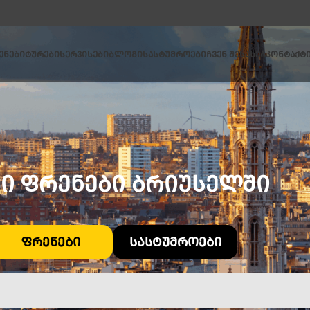
ᲔᲜᲔᲑᲘ
ᲢᲣᲠᲔᲑᲘ
ᲡᲔᲠᲕᲘᲡᲔᲑᲘ
ᲑᲚᲝᲒᲘ
ᲡᲐᲡᲢᲣᲛᲠᲝᲔᲑᲘ
ᲩᲕᲔᲜ ᲨᲔᲡᲐᲮᲔᲑ
ᲙᲝᲜᲢᲐᲥᲢ
Ი ᲤᲠᲔᲜᲔᲑᲘ ᲑᲠᲘᲣᲡᲔᲚᲨᲘ
ᲤᲠᲔᲜᲔᲑᲘ
ᲡᲐᲡᲢᲣᲛᲠᲝᲔᲑᲘ