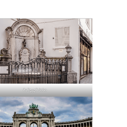
მანეკენ პისი