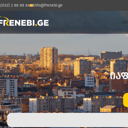
(032) 2 88 88 84
info@frenebi.ge
ᲤᲠ
ᲘᲐᲤ