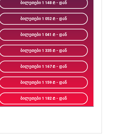
ᲑᲘᲚᲔᲗᲔᲑᲘ 1 148
- ᲓᲐᲜ
ᲑᲘᲚᲔᲗᲔᲑᲘ 1 052
- ᲓᲐᲜ
ᲑᲘᲚᲔᲗᲔᲑᲘ 1 041
- ᲓᲐᲜ
ᲑᲘᲚᲔᲗᲔᲑᲘ 1 335
- ᲓᲐᲜ
ᲑᲘᲚᲔᲗᲔᲑᲘ 1 167
- ᲓᲐᲜ
ᲑᲘᲚᲔᲗᲔᲑᲘ 1 159
- ᲓᲐᲜ
ᲑᲘᲚᲔᲗᲔᲑᲘ 1 182
- ᲓᲐᲜ