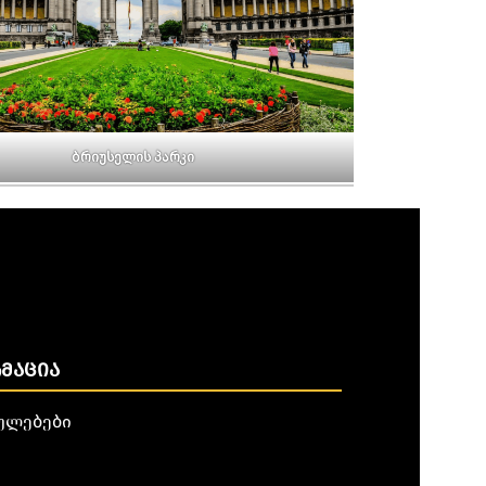
ბრიუსელის პარკი
ᲛᲐᲪᲘᲐ
ულებები