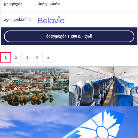
პირდაპირი
ᲑᲘᲚᲔᲗᲔᲑᲘ 1 288
- ᲓᲐᲜ
1
2
3
4
5