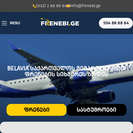
(032) 2 88 88 84
info@frenebi.ge
504 88 88 84
MENU
BELAVIA ᲡᲐᲥᲐᲠᲗᲕᲔᲚᲝᲡ ᲛᲘᲛᲐᲠᲗᲣᲚᲔᲑᲘᲗ
ᲤᲠᲔᲜᲔᲑᲘᲡ ᲡᲘᲮᲨᲘᲠᲔᲡ ᲖᲠᲓᲘᲡ
ᲤᲠᲔᲜᲔᲑᲘ
ᲡᲐᲡᲢᲣᲛᲠᲝᲔᲑᲘ