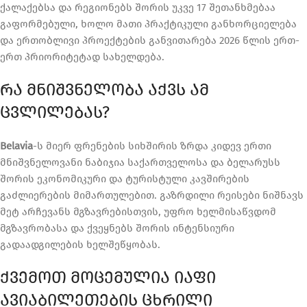
ქალაქებსა და რეგიონებს შორის უკვე 17 შეთანხმებაა
გაფორმებული, ხოლო მათი პრაქტიკული განხორციელება
და ერთობლივი პროექტების განვითარება 2026 წლის ერთ-
ერთ პრიორიტეტად სახელდება.
ᲠᲐ ᲛᲜᲘᲨᲕᲜᲔᲚᲝᲑᲐ ᲐᲥᲕᲡ ᲐᲛ
ᲪᲕᲚᲘᲚᲔᲑᲐᲡ?
Belavia
-ს მიერ ფრენების სიხშირის ზრდა კიდევ ერთი
მნიშვნელოვანი ნაბიჯია საქართველოსა და ბელარუსს
შორის ეკონომიკური და ტურისტული კავშირების
გაძლიერების მიმართულებით. გაზრდილი რეისები ნიშნავს
მეტ არჩევანს მგზავრებისთვის, უფრო ხელმისაწვდომ
მგზავრობასა და ქვეყნებს შორის ინტენსიური
გადაადგილების ხელშეწყობას.
ᲥᲕᲔᲛᲝᲗ ᲛᲝᲪᲔᲛᲣᲚᲘᲐ ᲘᲐᲤᲘ
ᲐᲕᲘᲐᲑᲘᲚᲔᲗᲔᲑᲘᲡ ᲪᲮᲠᲘᲚᲘ