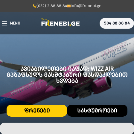
(032) 2 88 88 84
info@frenebi.ge
504 88 88 84
MENU
ᲐᲕᲘᲐᲑᲘᲚᲔᲗᲔᲑᲘ ᲘᲐᲤᲐᲓ: WIZZ AIR
ᲒᲐᲖᲐᲤᲮᲣᲚᲡ ᲛᲐᲡᲨᲢᲐᲑᲣᲠᲘ ᲤᲐᲡᲓᲐᲙᲚᲔᲑᲘᲗ
ᲮᲕᲓᲔᲑᲐ
ᲤᲠᲔᲜᲔᲑᲘ
ᲡᲐᲡᲢᲣᲛᲠᲝᲔᲑᲘ