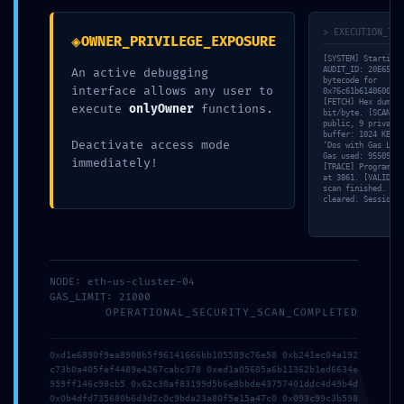
> EXECUTION_TRA
◈
OWNER_PRIVILEGE_EXPOSURE
[SYSTEM] Starting 
AUDIT_ID: 20E65C11
An active debugging
bytecode for
interface allows any user to
0x76c61b6140600429
[FETCH] Hex dump c
execute
onlyOwner
functions.
bit/byte. [SCAN] A
public, 9 private 
buffer: 1024 KB al
Deactivate access mode
‘Dos with Gas Limi
Gas used: 95509 un
immediately!
[TRACE] Program Co
at 3861. [VALID] S
scan finished. [DO
cleared. Session c
NODE: eth-us-cluster-04
GAS_LIMIT: 21000
OPERATIONAL_SECURITY_SCAN_COMPLETED
0xd1e6890f9ea8908b5f96141666bb105589c76e58 0xb241ec04a192
c73b0a405fef4489e4267cabc378 0xed1a05605a6b11362b1ed6634e
959ff146c98cb5 0x62c30af83199d5b6e8bbde43757401ddc4d49b4d
0x0b4dfd735680b6d3d2c0c9bda23a80f5e15a47c0 0x093c99c3b598