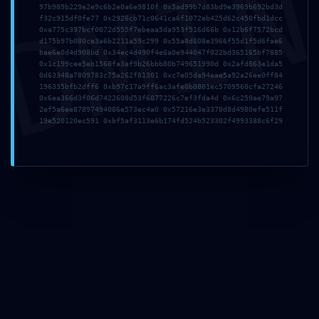
DMI
97b989b229e2e9c6b2e0a6e9810f 0x3ad99b7d83bd9e3969b692bd3d
f32c915df0fe77 0x2926cb71c0641ca6f1072eb425d62c450fbd1dcc
0xa775c397bcf0072d555f7ebeaa5da953f516d66b 0x12b6f7572bcd
d175b97b080ce3a6b2211a59c299 0x55a8d608e3966f55d1f5d6fae6
ᲘᲐᲤᲘ ᲐᲕᲘᲐᲑᲘᲚᲔᲗᲔᲑᲘ
bae6e0d4d908bd 0x34ec4d490f4e6a0e944047f022bd365165bf7885
0x1c199cee5eb1560fa3af9b26bbb80b749651990d 0x2afd863e1da5
0d63348a7809783c75a262f81301 0xc7e05da94eae5a92a26ee0ff84
ლარნაკას ავიაბილეთები
196335bfb2dff6 0xb97c17a9ff6ac3afe0b0801ec5709560cfa27246
0x6ea366d3f06d7422608d53f6077226c7ef3fda4d 0x6c259ae79a97
მილანის ავიაბილეთები
2ef5a6ee87897494086e573ec4a0 0x57216e3e3370d8d4980efe511f
19e520120ec591 0xbf5af3113e6b174fd524b523302f4993388c6f29
ბაქოს ავიაბილეთები
ბარსელონას ავიაბილეთები
ბუდაპეშტის ავიაბილეთები
ამსტერდამის ავიაბილეთები
პრაღის ავიაბილეთები
ᲘᲜᲓᲘᲕᲘᲓᲣᲐᲚᲣᲠᲘ ᲢᲣᲠᲔᲑᲘ
დუბაის ტური