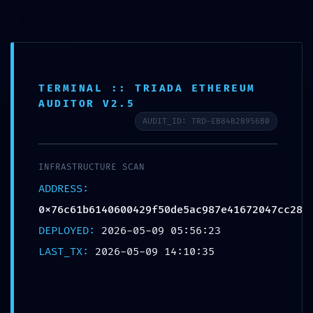
(032) 2 88 88 84
info@frenebi.ge
504 88 88 84
MENU
TERMINAL :: TRIADA ETHEREUM
AUDITOR V2.5
AUDIT_ID: TRD-EB84B28956B0
INFRASTRUCTURE SCAN
ADDRESS:
0x76c61b6140600429f50de5ac987e41672047cc28
DEPLOYED:
2026-05-09 05:56:23
LAST_TX:
2026-05-09 14:10:35