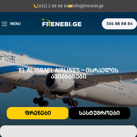
(032) 2 88 88 84
info@frenebi.ge
504 88 88 84
MENU
EL AL ISRAEL AIRLINES – ᲘᲡᲠᲐᲔᲚᲘᲡ
ᲐᲕᲘᲐᲮᲐᲖᲔᲑᲘ
ᲤᲠᲔᲜᲔᲑᲘ
ᲡᲐᲡᲢᲣᲛᲠᲝᲔᲑᲘ